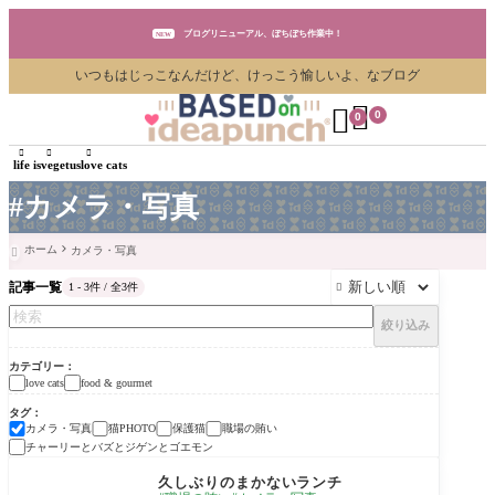
ブログリニューアル、ぼちぼち作業中！
NEW
いつもはじっこなんだけど、けっこう愉しいよ、なブログ
ブログリニューアル、ぼちぼち作業中！
NEW


0
0
ブログリニューアル、ぼちぼち作業中！
NEW



life is
vegetus
love cats
#カメラ・写真
ホーム
カメラ・写真

記事一覧
1 - 3件 / 全3件

絞り込み
カテゴリー
love cats
food & gourmet
タグ
カメラ・写真
猫PHOTO
保護猫
職場の賄い
チャーリーとバズとジゲンとゴエモン
food & gourmet
久しぶりのまかないランチ