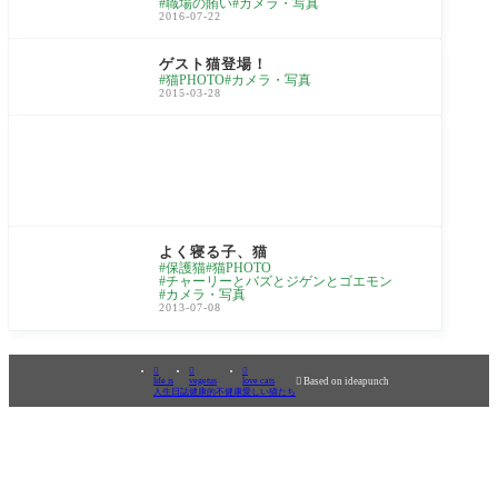
職場の賄い
カメラ・写真
2016-07-22
love cats
ゲスト猫登場！
猫PHOTO
カメラ・写真
2015-03-28
love cats
よく寝る子、猫
保護猫
猫PHOTO
チャーリーとバズとジゲンとゴエモン
カメラ・写真
2013-07-08



life is
vegetus
love cats

Based on ideapunch
人生日誌
健康的不健康
愛しい猫たち