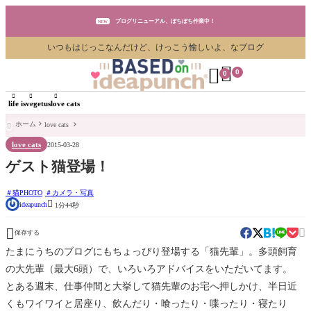
ブログリニューアル、ぼちぼち作業中！
NEW
いつもはじっこなんだけど、けっこう愉しいよ、なブログ
ブログリニューアル、ぼちぼち作業中！
NEW


0
0
ブログリニューアル、ぼちぼち作業中！
NEW



life is
vegetus
love cats
ホーム
love cats

love cats
2015-03-28
ゲスト猫登場！
猫PHOTO
カメラ・写真

ideapunch
1分44秒


保存する
たまにうちのブログにもちょっぴり登場する「猫先輩」。多頭飼育
の大先輩（最大6頭）で、いろいろアドバイスをいただいてます。
とある週末、仕事仲間と大挙して猫先輩のお宅へ押しかけ、半日近
くもワイワイと居座り、飲んだり・喰ったり・喋ったり・寝たり