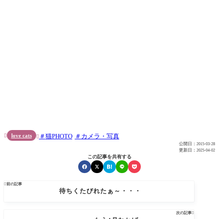
love cats
猫PHOTO
カメラ・写真


公開日：
2015-03-28
更新日：
2025-04-02
この記事を共有する

前の記事
待ちくたびれたぁ～・・・
次の記事
