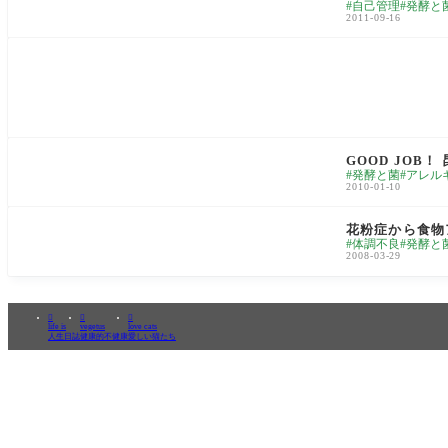
自己管理
発酵と
2011-09-16
food & gourmet
GOOD JOB
発酵と菌
アレル
2010-01-10
love cats
花粉症から食物
体調不良
発酵と
2008-03-29



life is
vegetus
love cats
人生日誌
健康的不健康
愛しい猫たち