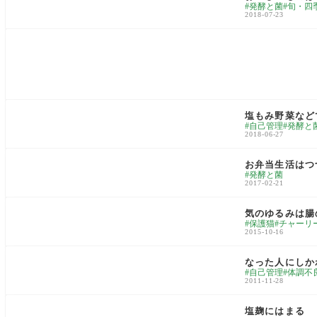
発酵と菌
旬・四
2018-07-23
food & gourmet
塩もみ野菜など
自己管理
発酵と
2018-06-27
日々雑記
お弁当生活はつ
発酵と菌
2017-02-21
love cats
気のゆるみは腸
保護猫
チャーリ
2015-10-16
健康ってタイヘン
なった人にしか
自己管理
体調不
2011-11-28
food & gourmet
塩麹にはまる