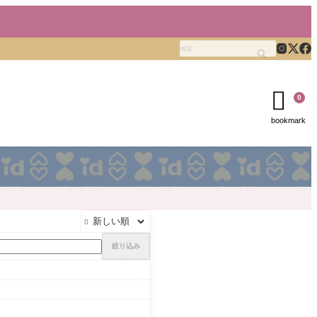

0
bookmark

絞り込み