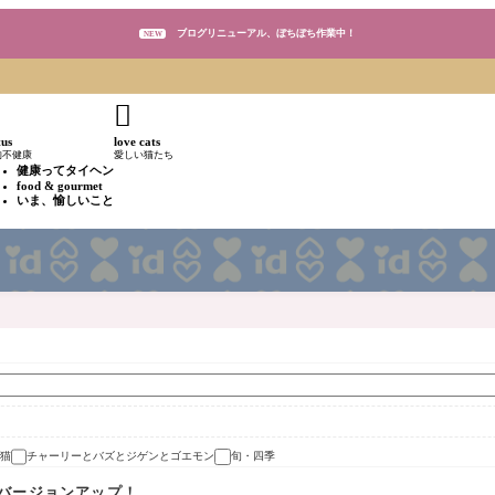
ブログリニューアル、ぼちぼち作業中！
NEW
ブログリニューアル、ぼちぼち作業中！
NEW

ブログリニューアル、ぼちぼち作業中！
NEW
tus
love cats
的不健康
愛しい猫たち
健康ってタイヘン
food & gourmet
いま、愉しいこと
猫
チャーリーとバズとジゲンとゴエモン
旬・四季
バージョンアップ！