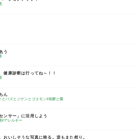
菌
あう
菌
 健康診断は行ってね～！！
菌
ちん
ーとバズとジゲンとゴエモン
発酵と菌
センサー」に活用しよう
菌
アレルギー
、おいしそうな写真に映る。逆もまた然り。