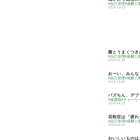
自己管理
発酵と
2020-10-23
日々雑記
菌とうまくつき
自己管理
発酵と
2020-01-28
日々雑記
おーい、みんな
自己管理
発酵と
2019-10-09
love cats
バズちん、デブ
保護猫
チャーリ
2019-04-23
日々雑記
花粉症は「疲れ
自己管理
発酵と
2019-02-01
food & gourmet
おいしいものは