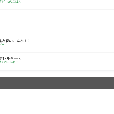
菌
うちのごはん
！ 昆布森のこんぶ！！
ギー
アレルギーへ
菌
アレルギー