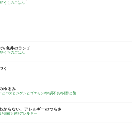
季
うちのごはん
で6色丼のランチ
菌
うちのごはん
づく
のゆるみ
ーとバズとジゲンとゴエモン
体調不良
発酵と菌
わからない、アレルギーのつらさ
良
発酵と菌
アレルギー