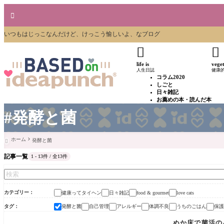

いつもはじっこなんだけど、けっこう愉しいよ、なブログ


life is
vege
人生日誌
健康
コラム2020
しごと
日々雑記
お薦めの本・読んだ本
#発酵と菌
ホーム
発酵と菌

記事一覧
1 - 13件 / 全13件
カテゴリー
健康ってタイヘン
日々雑記
food & gourmet
love cats
タグ
発酵と菌
自己管理
アレルギー
体調不良
うちのごはん
保護
日々雑記
ぬか床で菌活の