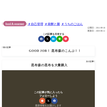
food & gourmet
自己管理
発酵と菌
うちのごはん


公開日：
2011-09-16
更新日：
2025-06-11
この記事を共有する

前の記事
GOOD JOB！ 昆布森のこんぶ！！
次の記事

昆布森の昆布を大量購入
この記事が気に入ったら
フォローしよう
最新情報をお届けします