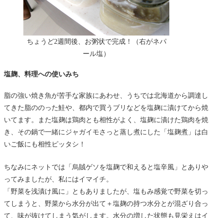
ちょうど2週間後、お粥状で完成！（右がネパ
ール塩）
塩麹、料理への使いみち
脂の強い焼き魚が苦手な家族にあわせ、うちでは北海道から調達し
てきた脂ののった鮭や、都内で買うブリなどを塩麹に漬けてから焼
いてます。また塩麹は鶏肉とも相性がよく、塩麹に漬けた鶏肉を焼
き、その鍋で一緒にジャガイモさっと蒸し煮にした「塩麹煮」は白
いご飯にも相性ピッタシ！
ちなみにネットでは「烏賊ゲソを塩麹で和えると塩辛風」とありや
ってみましたが、私にはイマイチ。
「野菜を浅漬け風に」ともありましたが、塩もみ感覚で野菜を切っ
てしまうと、野菜から水分が出て＋塩麹の持つ水分とが混ざり合っ
て、味が抜けてしまう気がします。水分の増した状態も見栄えはイ