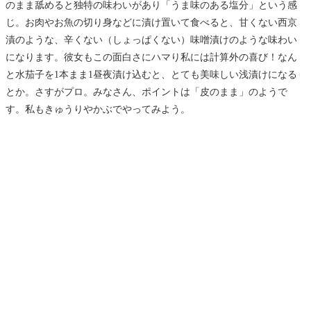
のまま舐めると独特の味わいがあり「うま味のある塩分」という感
じ。お肉やお魚の切り身などに漬け置いて食べると、甘くない西京
漬のような、辛くない（しょっぱくない）味噌漬けのような味わい
になります。彼女もこの面白さにハマり私には計算外の喜び！なん
と水茄子を1本まま1昼夜漬け込むと、とても美味しい浅漬けになる
とか。さすがプロ。みなさん、ポイントは「皮のまま」のようで
す。私もきゅうりやかぶでやってみよう。