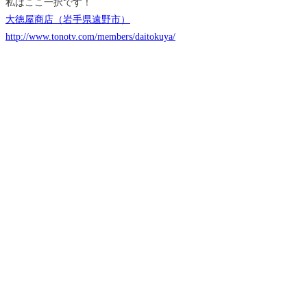
私はここ一択です！
大徳屋商店（岩手県遠野市）
http://www.tonotv.com/members/daitokuya/