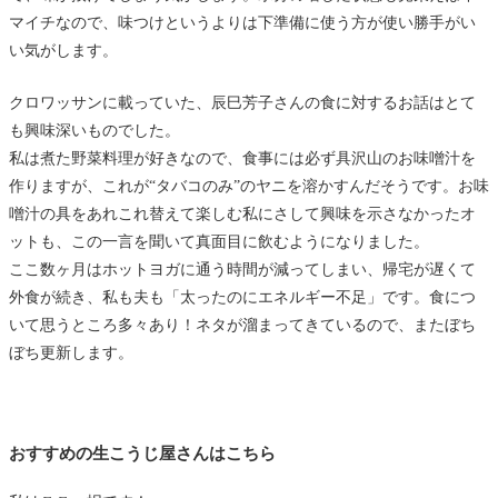
マイチなので、味つけというよりは下準備に使う方が使い勝手がい
い気がします。
クロワッサンに載っていた、辰巳芳子さんの食に対するお話はとて
も興味深いものでした。
私は煮た野菜料理が好きなので、食事には必ず具沢山のお味噌汁を
作りますが、これが“タバコのみ”のヤニを溶かすんだそうです。お味
噌汁の具をあれこれ替えて楽しむ私にさして興味を示さなかったオ
ットも、この一言を聞いて真面目に飲むようになりました。
ここ数ヶ月はホットヨガに通う時間が減ってしまい、帰宅が遅くて
外食が続き、私も夫も「太ったのにエネルギー不足」です。食につ
いて思うところ多々あり！ネタが溜まってきているので、またぼち
ぼち更新します。
おすすめの生こうじ屋さんはこちら