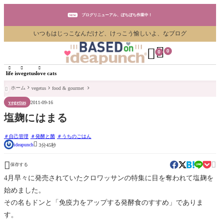
ブログリニューアル、ぼちぼち作業中！
NEW
いつもはじっこなんだけど、けっこう愉しいよ、なブログ
ブログリニューアル、ぼちぼち作業中！
NEW


0
0
ブログリニューアル、ぼちぼち作業中！
NEW



life is
vegetus
love cats
ホーム
vegetus
food & gourmet

vegetus
2011-09-16
塩麹にはまる
自己管理
発酵と菌
うちのごはん

ideapunch
3分45秒


保存する
4月早々に発売されていたクロワッサンの特集に目を奪われて塩麹を
始めました。
その名もドンと「免疫力をアップする発酵食のすすめ」でありま
す。