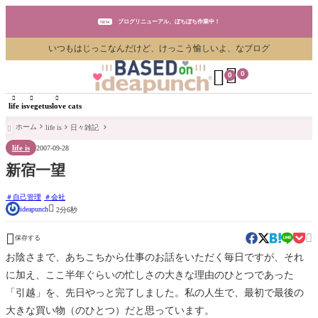
ブログリニューアル、ぼちぼち作業中！
NEW
いつもはじっこなんだけど、けっこう愉しいよ、なブログ
ブログリニューアル、ぼちぼち作業中！
NEW


0
0
ブログリニューアル、ぼちぼち作業中！
NEW



life is
vegetus
love cats
ホーム
life is
日々雑記

life is
2007-09-28
新宿一望
自己管理
会社

ideapunch
2分6秒


保存する
お陰さまで、あちこちから仕事のお話をいただく毎日ですが、それ
に加え、ここ半年ぐらいの忙しさの大きな理由のひとつであった
「引越」を、先日やっと完了しました。私の人生で、最初で最後の
大きな買い物（のひとつ）だと思っています。