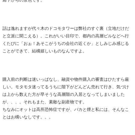
廊下からの景色です。
話は逸れますが代々木のドコモタワーは弊社のすぐ裏（立地だけだ
と立派に聞こえる）。これがいい目印で、都内の高層ビルなどへ行
くたびに「おぉ！あそこがうちの会社の近くか」としみじみ感じる
ことができて、結構嬉しいものなんですよ。
購入前の判断は迷いっぱなし、融資や物件購入の審査はひたすら厳
しい。モタモタ迷ってるうちに階下がどんどん売れて行き、気づけ
は上から数えた方が早そうな高層階の入居となってしまいました
が、、、。それもまた、素敵な副産物です。
ちなみにオットは高所恐怖症ですが、バカと煙と私には、そんなこ
とはお構いなしです。。。