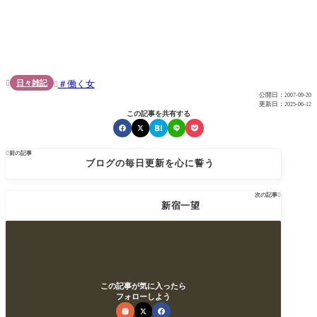
日々雑記
働く女


公開日：
2007-09-20
更新日：
2025-06-12
この記事を共有する

前の記事
ブログの毎日更新を心に誓う
次の記事

新宿一望
この記事が気に入ったら
フォローしよう