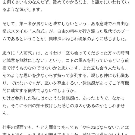
面倒くさいものなんだぞ、舐めてかかるなよ、と誰かにいわれてい
るような気がします。
そして、第三者が居ないと成立しないという、ある意味で不自由な
挙式スタイル「人前式」が、自由の精神が行き渡った現代でのブー
ムであるということが、興味深いねじれ現象のように感じました。
思うに「人前式」は、とりわけ「立ち会ってくださった方々の時間
と誠意を無駄にしない」という、コトの重みを判っているという前
提で行うものなのではないかと思います。また立ち会う人たちも、
そのような思いを少なからず持って参列する。親しき仲にも礼儀あ
り、ではないですが、互いを尊重するいい緊張感があってこそ有機
的に成立する儀式ではないでしょうか。
だけど参列した私にはかような緊張感は、あったようで、なかっ
た。そこに今回の拍子抜けした感じの原因があるのかもしれませ
ん。
仕事の場面でも、たとえ面倒であっても「やらねばならないことは
粛々と行う」べき場面が増えてきました。避けては通れない大人へ