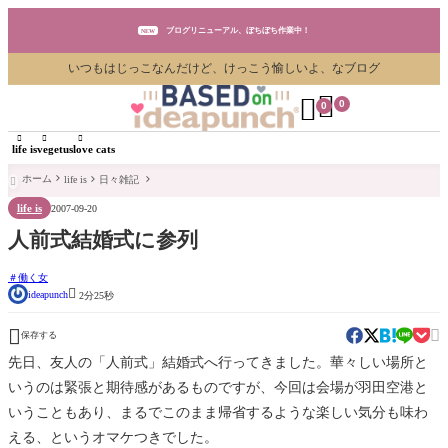
ブログリニューアル、ぼちぼち作業中！
NEW
いつもはじっこなんだけど、けっこう愉しいよ、なブログ
ブログリニューアル、ぼちぼち作業中！
NEW


0
0
ブログリニューアル、ぼちぼち作業中！
NEW



life is
vegetus
love cats
ホーム
life is
日々雑記

life is
2007-09-20
人前式結婚式に参列
働く女

ideapunch
2分25秒


保存する
先日、友人の「人前式」結婚式へ行ってきました。華々しい場所と
いうのは緊張と期待感があるものですが、今回は会場が羽田空港と
いうこともあり、まるでこのまま帰省するような楽しい気分も味わ
える、というオマケつきでした。