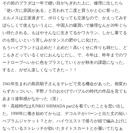
その前のプラダは一年で縫い目がちぎれた上に、修理に出したら
「使い方に原因がある」と言われて二度と買うかと心に誓った。
エルメスは立派過ぎて、ボロくなっても立派なので、かえってみす
ぼらしくて使えないうえに、中国人の爆買いで修理なんか20年ぐら
い待たされる。もはやそんなに生きてるかワカラン。しかし棄てる
のも惜しいという苦しみがタンスの肥やしに化けた。
もうハイブランドは止めだ！止めだ！高いくせに作りも雑だし、ど
こもきどっているくせにおんなじだし。で、今年は、昨年までのワ
ードローブへいかに色をプラスしていくかが秋冬の課題になった。
すると、がぜん楽しくなってきた～！！
1941年生まれの島田順子さんをテレビで見る機会があった。相変わ
らずカッコいい。平野ノラのおかげでバブルの時代の作品を見ても
あまり違和感がなかった（笑）。
中・高校時代はJUNKO SHIMADA part2を着ていたことを思い出し
た。1990年に働き始めてからは、デコルテがバーンと出た丈の短い
ぺプラムジャケット？とか、ハイウエストで後ろが紐で編み上げに
なっているストレッチが効いたタイトスカートとか履いてたなぁ