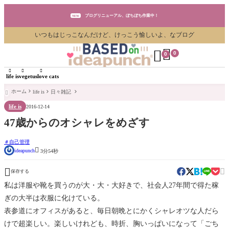
ブログリニューアル、ぼちぼち作業中！
NEW
いつもはじっこなんだけど、けっこう愉しいよ、なブログ
ブログリニューアル、ぼちぼち作業中！
NEW


0
0
ブログリニューアル、ぼちぼち作業中！
NEW



life is
vegetus
love cats
ホーム
life is
日々雑記

life is
2016-12-14
47歳からのオシャレをめざす
自己管理

ideapunch
3分54秒


保存する
私は洋服や靴を買うのが大・大・大好きで、社会人27年間で得た稼
ぎの大半は衣服に化けている。
表参道にオフィスがあると、毎日朝晩とにかくシャレオツな人だら
けで超楽しい。楽しいけれども、時折、胸いっぱいになって「ごち