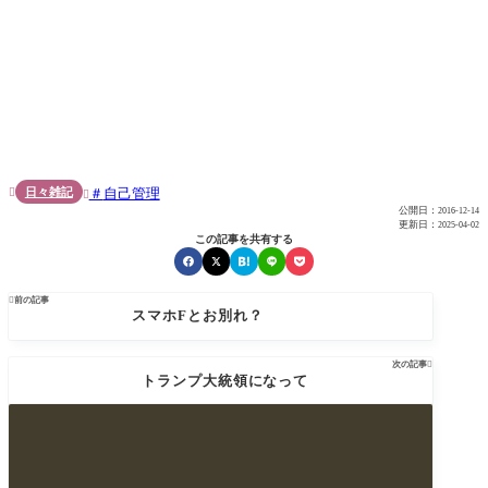
日々雑記
自己管理


公開日：
2016-12-14
更新日：
2025-04-02
この記事を共有する

前の記事
スマホFとお別れ？
次の記事

トランプ大統領になって