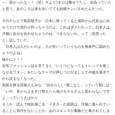
～。若かったな～！（笑）今より5キロは痩せてたし、似合っていた
と思う。あのころは道を歩いてても結構ナンパされたんだった。
そのテレビで島田順子が「日本に帰ってくると成田から代官山に向
かうだけで流行が判っちゃうのよ、これはダメだわって。日本人は
洋服に自分を合わせちゃうのね、つまらないわ」って（昔思った
と）話していた。
「日本人は人がいいのよ。人が良いっていうものを無条件に認めち
ゃうのよね」
確かに！！！
女性ファッション誌を見てると「いくつになってもトレンドを着こ
なせるワタシ」みたいなテーマが押しつけがましくて40歳を過ぎて
から読まなくなった。
表紙を飾る芸能人もみな「“自分らしい”着こなし」っていう割には
「いや、首から上をすげ替えたら他のモデルさんと変わらないです
よ」っていう人ばかり。
そうか、読んで時折感じる「イタさ」の原因は、洋服に着られてい
ることに気付かないことか。あのスタンスが素敵だと毒されてしま