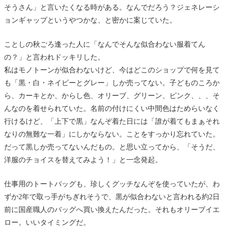
そうさん」と言いたくなる時がある。なんでだろう？ジェネレーシ
ョンギャップというやつかな、と密かに案じていた。
ことしの秋ごろ逢った人に「なんでそんな似合わない服着てん
の？」と言われドッキリした。
私はモノトーンが似合わないけど、今はどこのショップで何を見て
も「黒・白・ネイビーとグレー」しか売ってない。子どものころか
ら、カーキとか、からし色、オリーブ、グリーン、ピンク、、、そ
んなのを着せられていた。名前の付けにくい中間色はためらいなく
行けるけど、「上下で黒」なんぞ着た日には「誰が着てもまぁそれ
なりの無難な一着」にしかならない。ことをすっかり忘れていた。
だって黒しか売ってないんだもの。と思い立ってから、「そうだ、
洋服のチョイスを替えてみよう！」と一念発起。
仕事用のトートバッグも、珍しくグッチなんぞを使っていたが、わ
ずか2年で取っ手がちぎれそうで、黒が似合わないと言われる約2日
前に国産職人のバッグへ買い換えたんだった。それもオリーブイエ
ロー。いいタイミングだ。