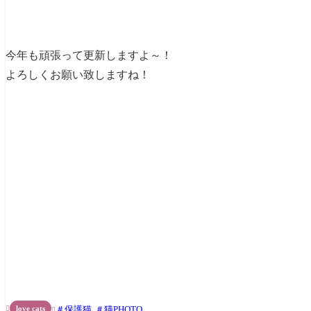
今年も頑張って更新しますよ～！
よろしくお願い致しますね！
love cats
保護猫
猫PHOTO

