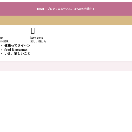
ブログリニューアル、ぼちぼち作業中！
NEW
ブログリニューアル、ぼちぼち作業中！
NEW

ブログリニューアル、ぼちぼち作業中！
NEW
tus
love cats
的不健康
愛しい猫たち
健康ってタイヘン
food & gourmet
いま、愉しいこと