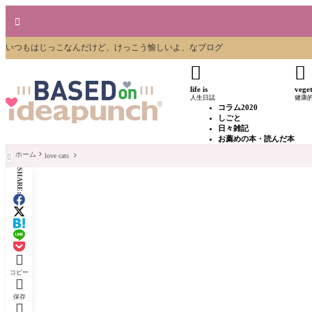

いつもはじっこなんだけど、けっこう愉しいよ、なブログ


life is
vege
人生日誌
健康
コラム2020
しごと
日々雑記
お薦めの本・読んだ本
ホーム
love cats

SHARE:

コピー

保存
