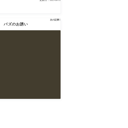
更新日：
2025-06-11
次の記事

バズのお誘い