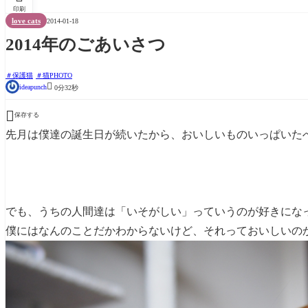
印刷
love cats
2014-01-18
2014年のごあいさつ
保護猫
猫PHOTO

ideapunch
0分32秒

保存する
先月は僕達の誕生日が続いたから、おいしいものいっぱいた
でも、うちの人間達は「いそがしい」っていうのが好きにな
僕にはなんのことだかわからないけど、それっておいしいの