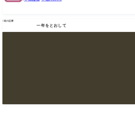

前の記事
一年をとおして