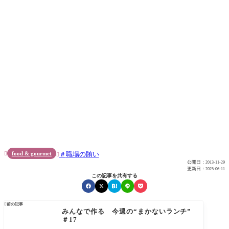
food & gourmet
職場の賄い


公開日：
2013-11-29
更新日：
2025-06-11
この記事を共有する

前の記事
みんなで作る 今週の“まかないランチ”
＃17