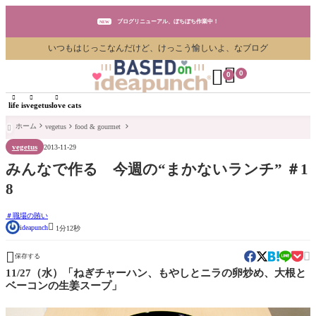
ブログリニューアル、ぼちぼち作業中！
NEW
いつもはじっこなんだけど、けっこう愉しいよ、なブログ
ブログリニューアル、ぼちぼち作業中！
NEW


0
0
ブログリニューアル、ぼちぼち作業中！
NEW



life is
vegetus
love cats
ホーム
vegetus
food & gourmet

vegetus
2013-11-29
みんなで作る 今週の“まかないランチ” ＃1
8
職場の賄い

ideapunch
1分12秒


保存する
11/27（水）「ねぎチャーハン、もやしとニラの卵炒め、大根と
ベーコンの生姜スープ」