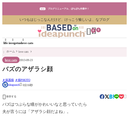
ブログリニューアル、ぼちぼち作業中！
NEW
いつもはじっこなんだけど、けっこう愉しいよ、なブログ
ブログリニューアル、ぼちぼち作業中！
NEW


0
0
ブログリニューアル、ぼちぼち作業中！
NEW



life is
vegetus
love cats
ホーム
love cats

love cats
2013-09-23
バズのアザラシ顔
保護猫
猫PHOTO

ideapunch
0分16秒


保存する
バズはつぶらな瞳がかわいいなと思っていたら
夫が言うには「アザラシ顔だよね」。