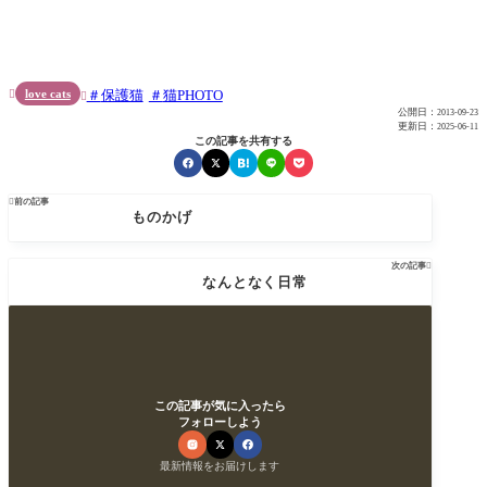
love cats
保護猫
猫PHOTO


公開日：
2013-09-23
更新日：
2025-06-11
この記事を共有する

前の記事
ものかげ
次の記事

なんとなく日常
この記事が気に入ったら
フォローしよう
最新情報をお届けします