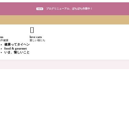
ブログリニューアル、ぼちぼち作業中！
NEW
ブログリニューアル、ぼちぼち作業中！
NEW

ブログリニューアル、ぼちぼち作業中！
NEW
tus
love cats
的不健康
愛しい猫たち
健康ってタイヘン
food & gourmet
いま、愉しいこと