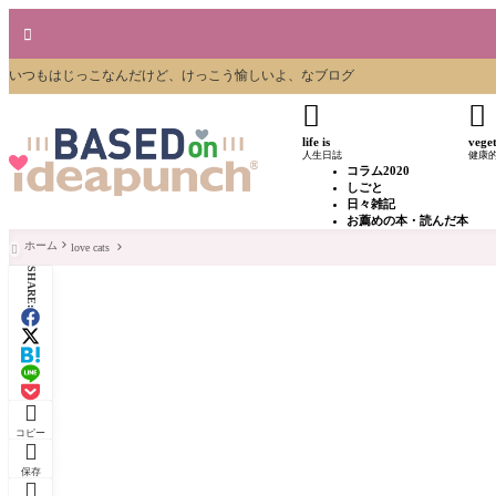

いつもはじっこなんだけど、けっこう愉しいよ、なブログ


life is
vege
人生日誌
健康
コラム2020
しごと
日々雑記
お薦めの本・読んだ本
ホーム
love cats

SHARE:

コピー

保存
