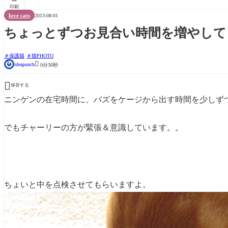
印刷
love cats
2013-08-01
ちょっとずつお見合い時間を増やして
保護猫
猫PHOTO

ideapunch
0分30秒

保存する
ニンゲンの在宅時間に、バズをケージから出す時間を少しず
でもチャーリーの方が緊張＆意識しています。。
ちょいと中を点検させてもらいますよ。