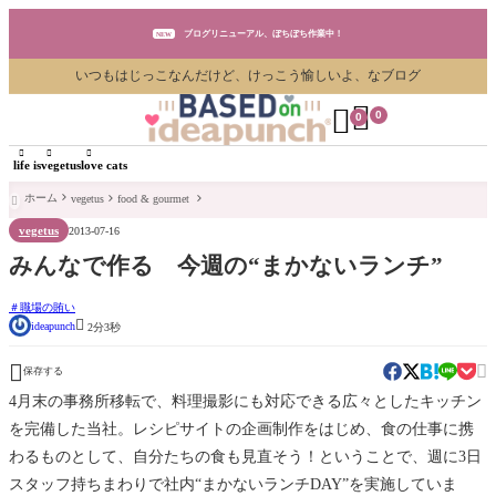
ブログリニューアル、ぼちぼち作業中！
NEW
いつもはじっこなんだけど、けっこう愉しいよ、なブログ
ブログリニューアル、ぼちぼち作業中！
NEW


0
0
ブログリニューアル、ぼちぼち作業中！
NEW



life is
vegetus
love cats
ホーム
vegetus
food & gourmet

vegetus
2013-07-16
みんなで作る 今週の“まかないランチ”
職場の賄い

ideapunch
2分3秒


保存する
4月末の事務所移転で、料理撮影にも対応できる広々としたキッチン
を完備した当社。レシピサイトの企画制作をはじめ、食の仕事に携
わるものとして、自分たちの食も見直そう！ということで、週に3日
スタッフ持ちまわりで社内“まかないランチDAY”を実施していま