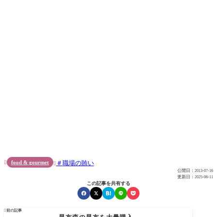
food & gourmet
職場の賄い


公開日：
2013-07-16
更新日：
2025-06-11
この記事を共有する

前の記事