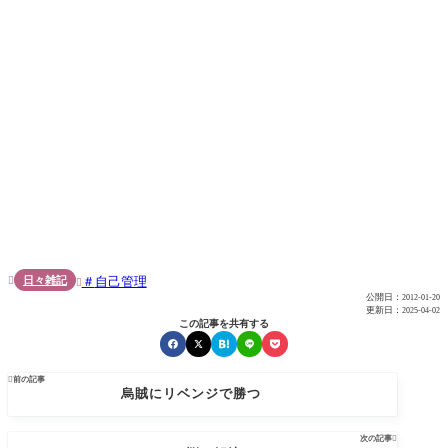
日々雑記
自己管理


公開日：
2012-01-20
更新日：
2025-04-02
この記事を共有する

前の記事
烏賊にリベンジで勝つ
次の記事
