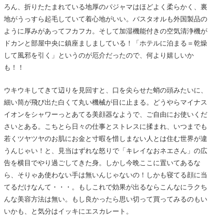
ろん、折りたたまれている地厚のパジャマはほどよく柔らかく、裏
地がうっすら起毛していて着心地がいい。バスタオルも外国製品の
ように厚みがあってフカフカ。そして加湿機能付きの空気清浄機が
ドカンと部屋中央に鎮座ましましている！「ホテルに泊まる＝乾燥
して風邪を引く」というのが厄介だったので、何より嬉しいか
も！！
ウキウキしてきて辺りを見回すと、口を尖らせた蛸の頭みたいに、
細い筒が飛び出た白くて丸い機械が目に止まる。どうやらマイナス
イオンをシャワーっとあてる美顔器なようで、ご自由にお使いくだ
さいとある。こちとら日々の仕事とストレスに揉まれ、いつまでも
若くツヤツヤのお肌にお金と寸暇を惜しまない人とは住む世界が違
うんじゃい！と、見当はずれな怒りで「キレイなおネエさん」の広
告を横目でやり過ごしてきた身。しかし今晩ここに置いてあるな
ら、そりゃあ使わない手は無いんじゃないの！しかも寝てる顔に当
てるだけなんて・・・。もしこれで効果が出るならこんなにラクち
んな美容方法は無い。もし良かったら思い切って買ってみるのもい
いかも、と気分はイッキにエスカレート。