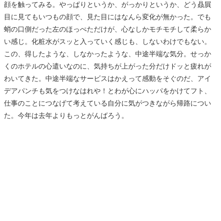
顔を触ってみる。やっぱりというか、がっかりというか、どう贔屓
目に見てもいつもの顔で、見た目にはなんら変化が無かった。でも
蛸の口側だった左のほっぺただけが、心なしかモチモチして柔らか
い感じ。化粧水がスッと入っていく感じも、しないわけでもない。
この、得したような、しなかったような、中途半端な気分。せっか
くのホテルの心遣いなのに、気持ちが上がった分だけドッと疲れが
わいてきた。中途半端なサービスはかえって感動をそぐのだ、アイ
デアパンチも気をつけなはれや！とわが心にハッパをかけてフト、
仕事のことにつなげて考えている自分に気がつきながら帰路につい
た。今年は去年よりもっとがんばろう。