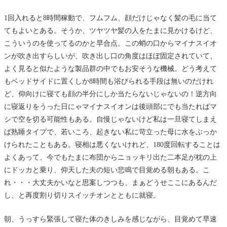
1回入れると8時間稼動で、フムフム、顔だけじゃなく髪の毛に当て
てもよいとある。そうか、ツヤツヤ髪の人をたまに見かけるけど、
こういうのを使ってるのかと早合点。この蛸の口からマイナスイオ
ンが吹き出すらしいが、吹き出し口の角度はほぼ固定されていて、
よく見ると似たような製品群の中でもお安そうな機械。どう考えて
もベッドサイドに置くしか8時間も浴びられる手段は無いのだけれ
ど、仰向けに寝ても顔の半分にしか当たらないじゃないの！逆方向
に寝返りをうった日にゃマイナスイオンは後頭部にでも当たればマ
シで空を切る可能性もある。自慢じゃないけど私は一旦寝てしまえ
ば熟睡タイプで、若いころ、起きない私に苛立った母に水をぶっか
けられたこともある。寝相は悪くないけれど、180度回転することは
よくあって、今でもたまに布団からニョッキリ出た二本足が枕の上
にドッカと乗り、仰天した夫の短い悲鳴で目覚める朝もある。こ
れ・・・大丈夫かいなと思案しつつも、まぁどうせここにあるんだ
し、と再度割り切りスイッチオンとともに就寝。
朝、うっすら緊張して寝た体のきしみを感じながら、目覚めて早速