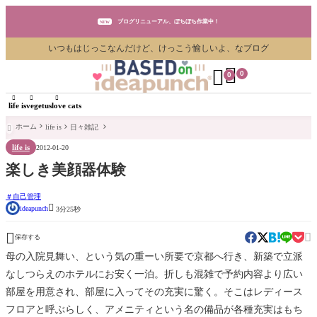
ブログリニューアル、ぼちぼち作業中！
NEW
いつもはじっこなんだけど、けっこう愉しいよ、なブログ
ブログリニューアル、ぼちぼち作業中！
NEW


0
0
ブログリニューアル、ぼちぼち作業中！
NEW



life is
vegetus
love cats
ホーム
life is
日々雑記

life is
2012-01-20
楽しき美顔器体験
自己管理

ideapunch
3分25秒


保存する
母の入院見舞い、という気の重ーい所要で京都へ行き、新築で立派
なしつらえのホテルにお安く一泊。折しも混雑で予約内容より広い
部屋を用意され、部屋に入ってその充実に驚く。そこはレディース
フロアと呼ぶらしく、アメニティという名の備品が各種充実はもち